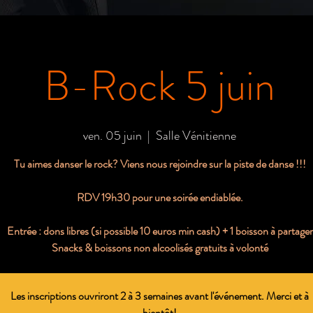
B-Rock 5 juin
ven. 05 juin
  |  
Salle Vénitienne
Tu aimes danser le rock? Viens nous rejoindre sur la piste de danse !!!
RDV 19h30 pour une soirée endiablée.
Entrée : dons libres (si possible 10 euros min cash) + 1 boisson à partager
Snacks & boissons non alcoolisés gratuits à volonté
Les inscriptions ouvriront 2 à 3 semaines avant l'événement. Merci et à
bientôt!